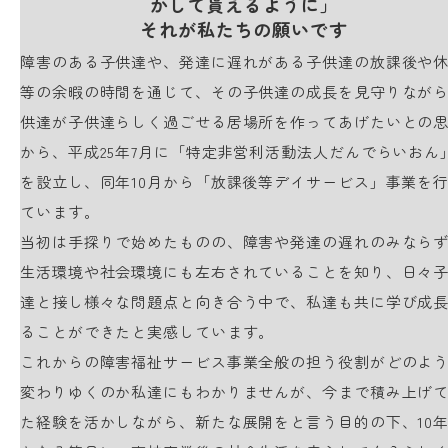
かして貰えるように」
それが私たちの願いです
障害のある子供達や、発達に遅れがある子供達の放課後や
等の余暇の時間を通じて、その子供達の成長を見守りなが
供達が子供達らしく過ごせる居場所を作ってあげたいとの
から、平成25年7月に「特定非営利活動法人だんでらいおん
を設立し、同年10月から「放課後等デイサービス」事業を
ています。
当初は手探りで始めたものの、障害や発達の遅れのみなら
生活環境や社会環境にも左右されていることを知り、日々
達と接し様々な問題点と向き合う中で、私達も共に学び成
ることができたと実感しています。
これからの障害福祉サービス事業全般の担う役割がどのよ
変わりゆくのか私達にもわかりませんが、今まで積み上げ
た経験を活かしながら、新たな展開をと言う目的の下、10